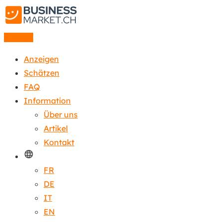
Anzeige
Anzeigen
Schätzen
FAQ
Information
Über uns
Artikel
Kontakt
FR
DE
IT
EN