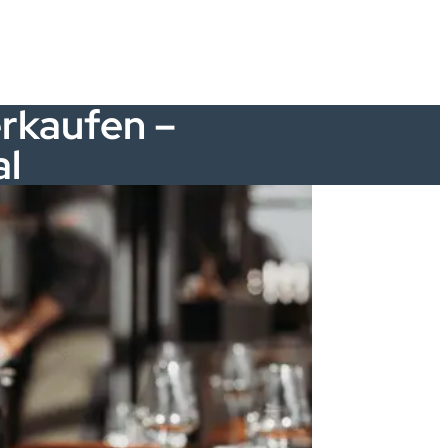
rkaufen –
al