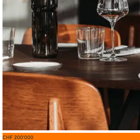
CHF
200'000