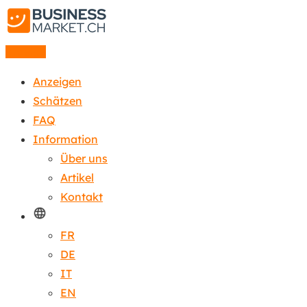
Anzeige
Anzeigen
Schätzen
FAQ
Information
Über uns
Artikel
Kontakt
FR
DE
IT
EN