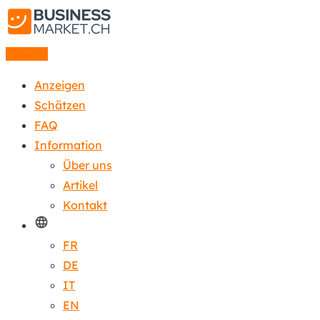
Anzeige
Anzeigen
Schätzen
FAQ
Information
Über uns
Artikel
Kontakt
FR
DE
IT
EN