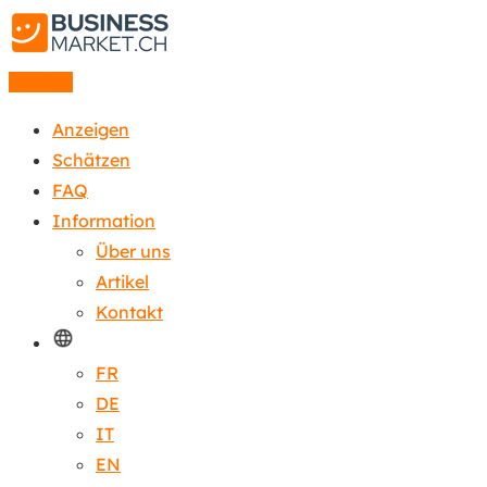
Anzeige
Anzeigen
Schätzen
FAQ
Information
Über uns
Artikel
Kontakt
FR
DE
IT
EN