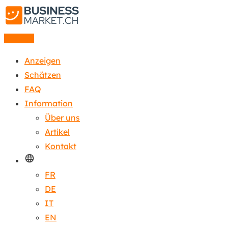
Anzeige
Anzeigen
Schätzen
FAQ
Information
Über uns
Artikel
Kontakt
FR
DE
IT
EN