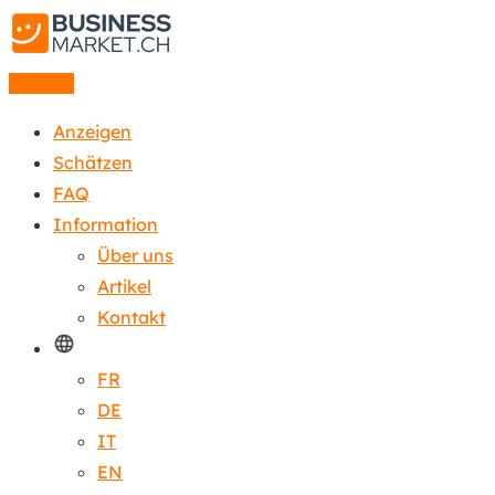
Anzeige
Anzeigen
Schätzen
FAQ
Information
Über uns
Artikel
Kontakt
FR
DE
IT
EN