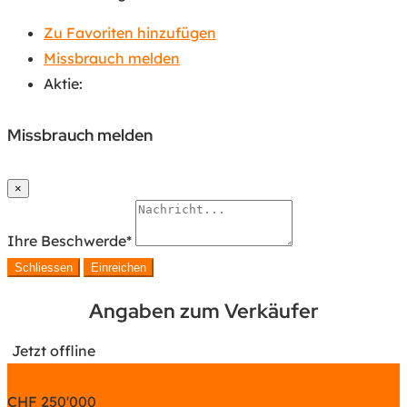
Zu Favoriten hinzufügen
Missbrauch melden
Aktie:
Missbrauch melden
×
Ihre Beschwerde
*
Schliessen
Einreichen
Angaben zum Verkäufer
Jetzt offline
Chat
CHF
250'000