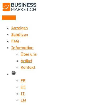
Anzeige
Anzeigen
Schätzen
FAQ
Information
Über uns
Artikel
Kontakt
FR
DE
IT
EN