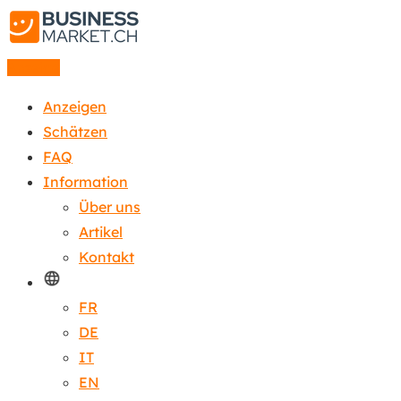
Anzeige
Anzeigen
Schätzen
FAQ
Information
Über uns
Artikel
Kontakt
FR
DE
IT
EN