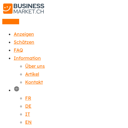
Anzeige
Anzeigen
Schätzen
FAQ
Information
Über uns
Artikel
Kontakt
FR
DE
IT
EN