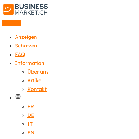
Anzeige
Anzeigen
Schätzen
FAQ
Information
Über uns
Artikel
Kontakt
FR
DE
IT
EN