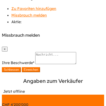
Zu Favoriten hinzufügen
Missbrauch melden
Aktie:
Missbrauch melden
×
Ihre Beschwerde
*
Schliessen
Einreichen
Angaben zum Verkäufer
Jetzt offline
Chat
CHF
4'200'000