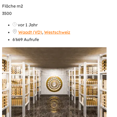
Fläche m2
3500
vor 1 Jahr
Waadt (VD)
,
Westschweiz
6'669 Aufrufe