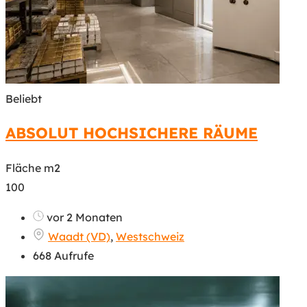
Beliebt
ABSOLUT HOCHSICHERE RÄUME
Fläche m2
100
vor 2 Monaten
Waadt (VD)
,
Westschweiz
668 Aufrufe