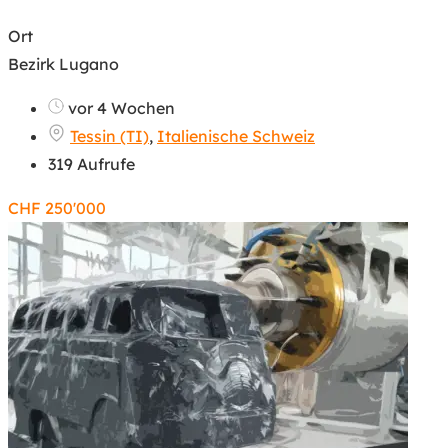
Ort
Bezirk Lugano
vor 4 Wochen
Tessin (TI)
,
Italienische Schweiz
319 Aufrufe
CHF
250'000