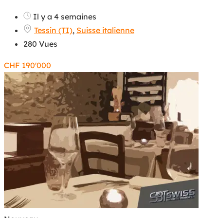
Il y a 4 semaines
Tessin (TI)
,
Suisse italienne
280 Vues
CHF
190'000