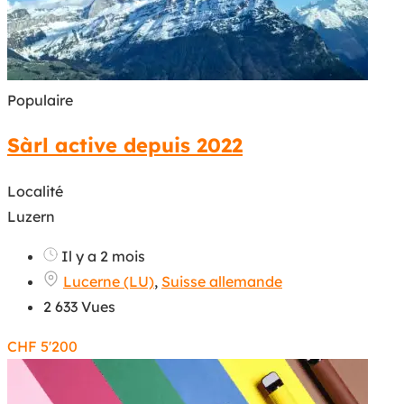
Populaire
Sàrl active depuis 2022
Localité
Luzern
Il y a 2 mois
Lucerne (LU)
,
Suisse allemande
2 633 Vues
CHF
5'200