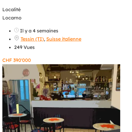
Localité
Locarno
Il y a 4 semaines
Tessin (TI)
,
Suisse italienne
249 Vues
CHF
390'000