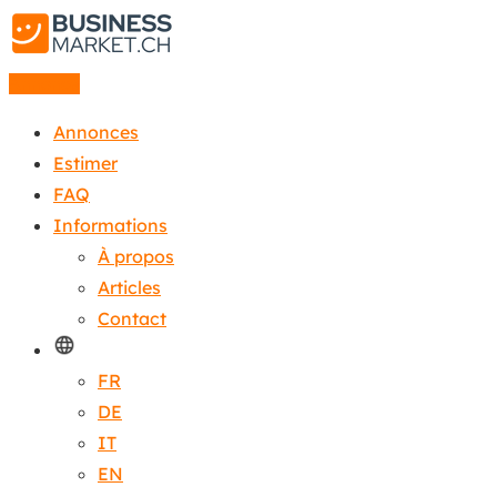
Annonce
Annonces
Estimer
FAQ
Informations
À propos
Articles
Contact
FR
DE
IT
EN