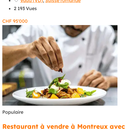
Vaud (VD)
,
Suisse romande
2 193 Vues
CHF
95'000
Populaire
Restaurant à vendre à Montreux avec