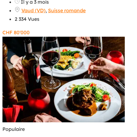
Il y a 3 mois
Vaud (VD)
,
Suisse romande
2 334 Vues
CHF
80'000
Populaire