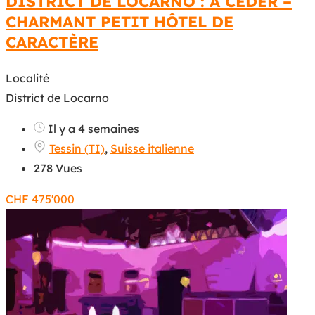
DISTRICT DE LOCARNO : À CÉDER –
CHARMANT PETIT HÔTEL DE
CARACTÈRE
Localité
District de Locarno
Il y a 4 semaines
Tessin (TI)
,
Suisse italienne
278 Vues
CHF
475'000