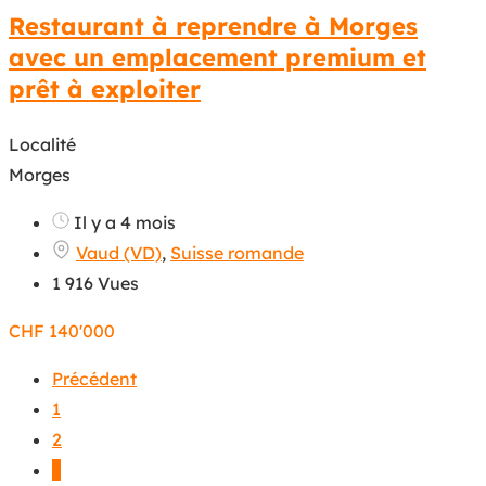
Restaurant à reprendre à Morges
avec un emplacement premium et
prêt à exploiter
Localité
Morges
Il y a 4 mois
Vaud (VD)
,
Suisse romande
1 916 Vues
CHF
140'000
Précédent
1
2
3