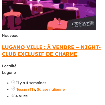
Nouveau
LUGANO VILLE : À VENDRE – NIGHT-
CLUB EXCLUSIF DE CHARME
Localité
Lugano
Il y a 4 semaines
Tessin (TI)
,
Suisse italienne
284 Vues