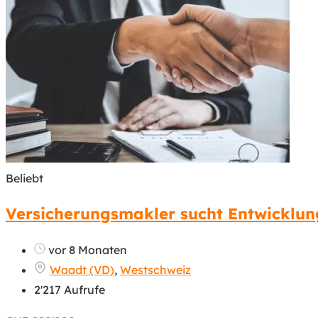
Beliebt
Versicherungsmakler sucht Entwicklun
vor 8 Monaten
Waadt (VD)
,
Westschweiz
2'217 Aufrufe