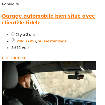
Populaire
Garage automobile bien situé avec
clientèle fidèle
Il y a 2 ans
Valais (VS)
,
Suisse romande
2 679 Vues
CHF
500'000