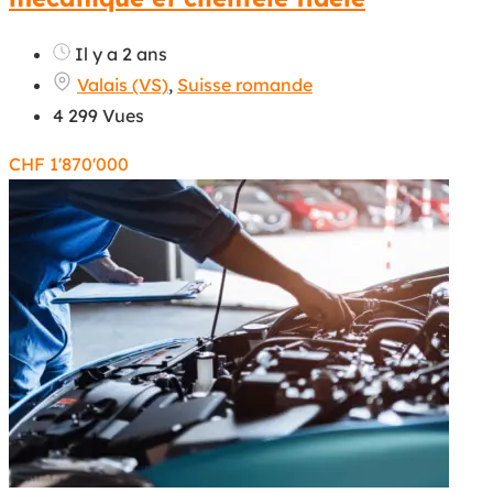
Il y a 2 ans
Valais (VS)
,
Suisse romande
4 299 Vues
CHF
1'870'000