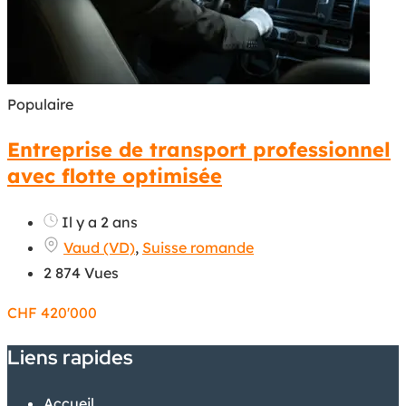
Populaire
Entreprise de transport professionnel
avec flotte optimisée
Il y a 2 ans
Vaud (VD)
,
Suisse romande
2 874 Vues
CHF
420'000
Liens rapides
Accueil