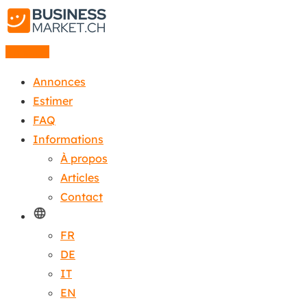
Annonce
Annonces
Estimer
FAQ
Informations
À propos
Articles
Contact
FR
DE
IT
EN