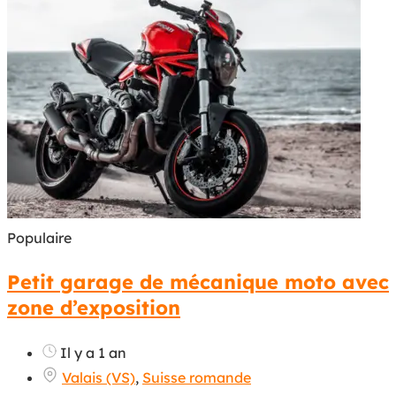
Populaire
Petit garage de mécanique moto avec
zone d’exposition
Il y a 1 an
Valais (VS)
,
Suisse romande